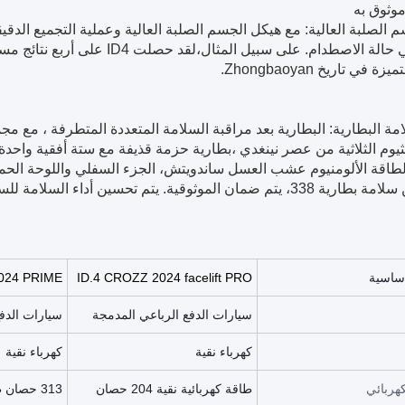
 الصلبة العالية: مع هيكل الجسم الصلبة العالية وعملية التجميع الد
 في تاريخ Zhongbaoyan.
مة البطارية: البطارية بعد مراقبة السلامة المتعددة المتطرفة ، مع م
يثيوم الثلاثية من عصر نينغدي ،بطارية حزمة قذيفة مع ستة أفقية واحد
اقة الألومنيوم عشب العسل ساندويتش، الجزء السفلي واللوحة الحماية ا
ضمان الموثوقية. يتم تحسين أداء السلامة للسيارة
ساسية
ID.4 CROZZ 2024 facelift PRO
024 PRIME
سيارات الدفع الرباعي المدمجة
سيارات الدف
كهرباء نقية
كهرباء نقية
هربائي
طاقة كهربائية نقية 204 حصان
313 حصان طاقة كهربائية نقية