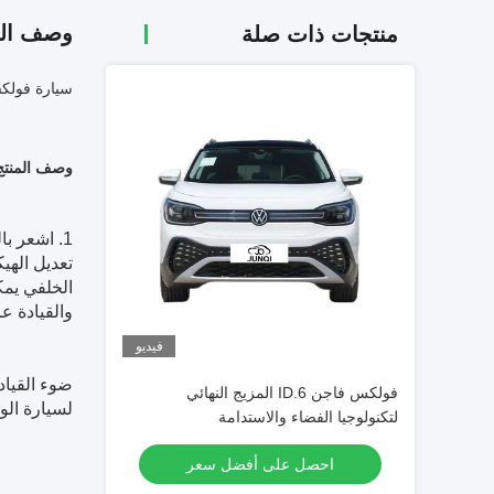
وصف الم
منتجات ذات صلة
سيارة فولكسفاغن ID4 كروز سيارة مستعملة 4
وصف المنتج
1. اشعر بالراحة في القيادة
تعديل الهي
الخلفي يم
والقيادة ع
فيديو
ضوء القياد
فولكس فاجن ID.6 المزيج النهائي
لسيارة الو
لتكنولوجيا الفضاء والاستدامة
احصل على أفضل سعر