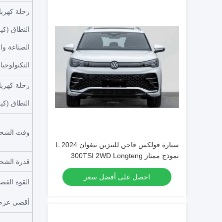
رحلة كهربائ
النطاق (كيل
الصناعة وا
التكنولوجيا
رحلة كهربائ
النطاق (كيلوم
وقت الشحن
سيارة فولكس فاجن للبنزين تيغوان L 2024
نموذج ممتاز 300TSI 2WD Longteng
قدرة الشح
Edition حجم كبير وجو قوي
احصل على أفضل سعر
القوة القص
أقصى عزم دو