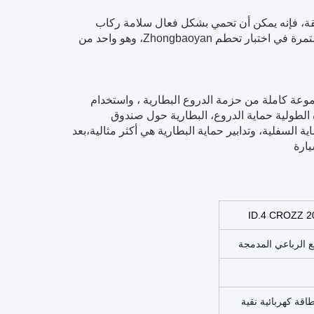
قيقة، فإنه يمكن أن تحمي بشكل فعال سلامة ركاب
السيارة في حالة الاصطدام. على سبيل المثال،لقد حصلت ID4 على أربع نتائج مستمرة في اختبار تحطم Zhongbaoyan، وهو واحد من
جموعة كاملة من حزمة الدروع البطارية ، واستخدام
ة الطولية حماية الدروع، البطارية حول صندوق
لسفلية، وتدابير حماية البطارية هي أكثر مثالية،بعد
ID.4 CROZZ 2
ع الرباعي المدمجة