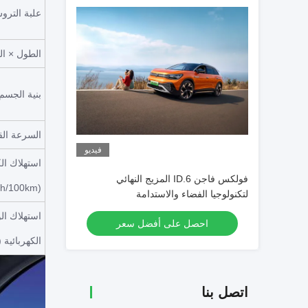
علبة الترو
الطول × ال
بنية الجسم
السرعة القصو
فيديو
فولكس فاجن ID.6 المزيج النهائي
(kWh/100km)
لتكنولوجيا الفضاء والاستدامة
استهلاك ال
احصل على أفضل سعر
الكهربائية ((/100km
اتصل بنا