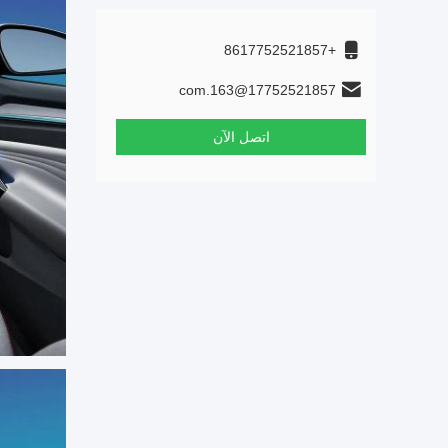
+8617752521857
17752521857@163.com
اتصل الآن