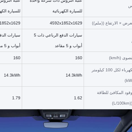
علبة التروس ذات سرعة واحدة
علبة التروس
س
للسيارة الكهربائية
للسيارة الكهر
عرض × الارتفاع ((ملم))
4592x1852x1629
1852x1629
سيارات الدفع الرباعي ذات 5
أبواب و 5 مقاعد
أبواب و 5 مقاعد
ى (km/h)
160
160
استهلاك الكهرباء لكل 100 كيلومتر
14.3kWh
14.3kWh
وقود المكافئ للطاقة
1.79
1.62
L)