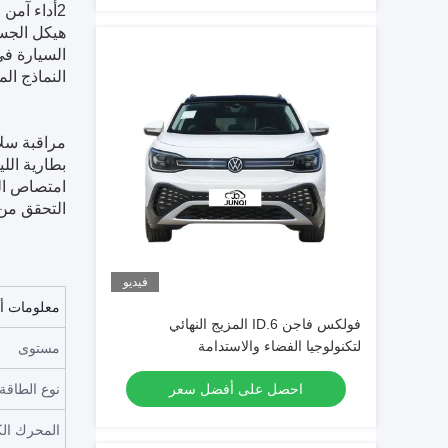
2أداء آمن موثوق به
هيكل الجسم
النماذج المتميزة
مراقبة سلا
بطارية الل
امتصاص الط
التحقق من سلامة بطارية 338، يتم 
فيديو
معلومات أ
فولكس فاجن ID.6 المزيج النهائي
لتكنولوجيا الفضاء والاستدامة
مستوى
احصل على أفضل سعر
نوع الطاقة
المحرك الك