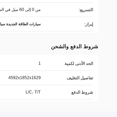
من 0 إلى 60 ميل في الساعة في 7.6 ثانية
التسريع:
إبراز:
سيارات الطاقة الجديدة سيار
شروط الدفع والشحن
1
الحد الأدنى لكمية
4592x1852x1629
تفاصيل التغليف
L/C، T/T
شروط الدفع