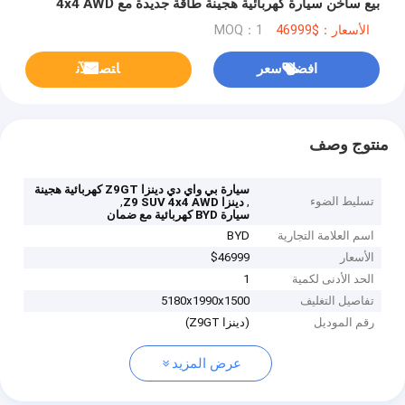
بيع ساخن سيارة كهربائية هجينة طاقة جديدة مع 4x4 AWD
الأسعار：$46999
MOQ：1
افضل سعر
ﺎﺘﺼﻟ ﺍﻶﻧ
منتوج وصف
سيارة بي واي دي دينزا Z9GT كهربائية هجينة
تسليط الضوء
,
,
دينزا Z9 SUV 4x4 AWD
سيارة BYD كهربائية مع ضمان
اسم العلامة التجارية
BYD
الأسعار
$46999
الحد الأدنى لكمية
1
تفاصيل التغليف
5180x1990x1500
رقم الموديل
(دينزا Z9GT)
عرض المزيد