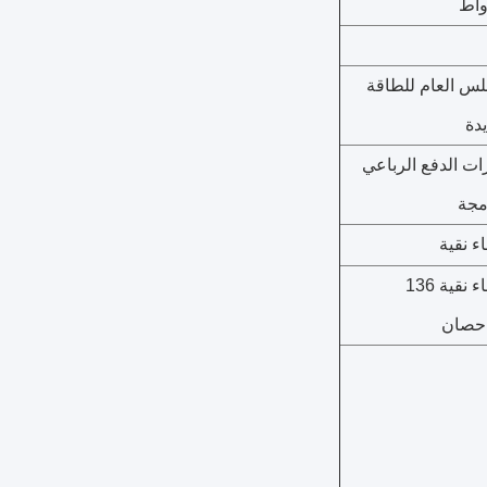
واط
لس العام للطاقة
دة
ات الدفع الرباعي
مجة
ء نقية
 نقية 136
حصان