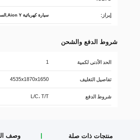
إبراز:
سيارة كهربائية Aion Y,السيارة الكهربائية Aion Y المستعملة,سيارة رياضية كهربائية للبالغين
شروط الدفع والشحن
1
الحد الأدنى لكمية
4535x1870x1650
تفاصيل التغليف
L/C، T/T
شروط الدفع
وصف الم
منتجات ذات صلة