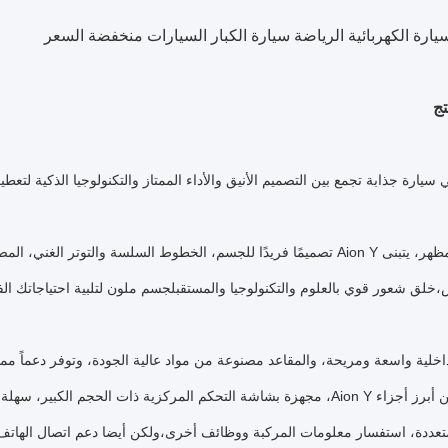
ج
سيارة جذابة تجمع بين التصميم الأنيق والأداء الممتاز والتكنولوجيا الذكية لتعط
من حيث المظهر، يتبنى Aion Y تصميمًا فريدًا للجسم، الخطوط السلسة والتوتر
،خلق شعور قوي بالعلوم والتكنولوجيا والمستقبلجسم ملون لتلبية احتياجاتك الف
اخلية واسعة ومريحة، والمقاعد مصنوعة من مواد عالية الجودة، وتوفر دعماً ممتا
الذكي هو من أبرز أجزاء Aion Y، مجهزة بشاشة التحكم المركزية ذات الحجم
تعددة، استفسار معلومات المركبة ووظائف أخرى،ولكن أيضا دعم اتصال الهاتف ا