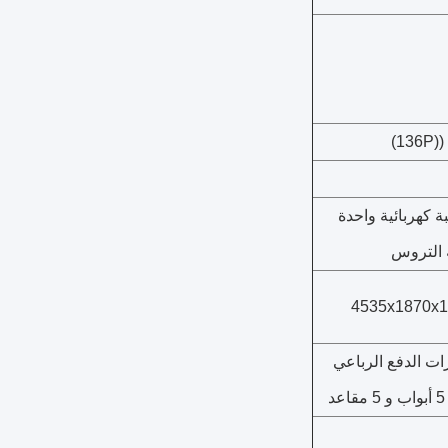
ة كهربائية واحدة
 التروس
4535x1870x
ات الدفع الرباعي
عد