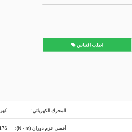
اطلب اقتباس
كهربائ
المحرك الكهربائي:
176
أقصى عزم دوران (N · m):