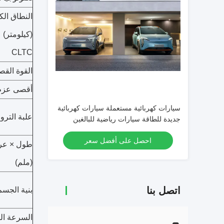
النطاق الك
(كيلومتر)
CLTC
القوة القص
أقصى عزم دو
سيارات كهربائية مستعملة سيارات كهربائية
علبة التر
جديدة للطاقة سيارات رياضية للبالغين
احصل على أفضل سعر
طول × عرض
(ملم)
اتصل بنا
بنية الجسم
السرعة القصو