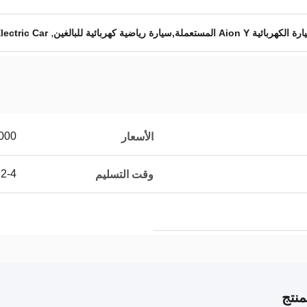
,
lectric Car
000
الأسعار
2-4 أيام عمل
وقت التسليم
نتج