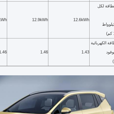
لطاقة لكل
kWh
12.9kWh
12.6kWh
(كيلوواط
اقة الكهربائية
وقود
1.43
1.46
1.46