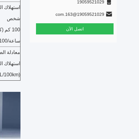
19059521029
استهلاك ا
19059521029@163.com
شخص
اتصل الآن
100 كم 
ساعة/100 كم)
معادلة الط
استهلاك ال
(L/100km)