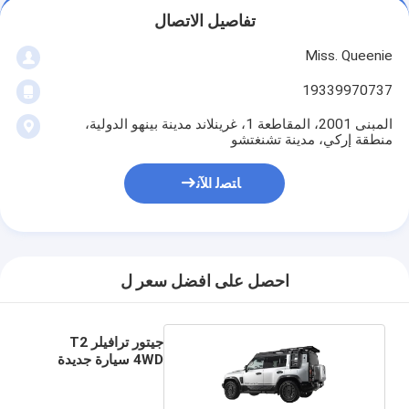
تفاصيل الاتصال
Miss. Queenie
19339970737
المبنى 2001، المقاطعة 1، غرينلاند مدينة بينهو الدولية،
منطقة إركي، مدينة تشنغتشو
ﺎﺘﺼﻟ ﺍﻶﻧ
احصل على افضل سعر ل
جيتور ترافيلر T2
4WD سيارة جديدة
للوقود 2.0L