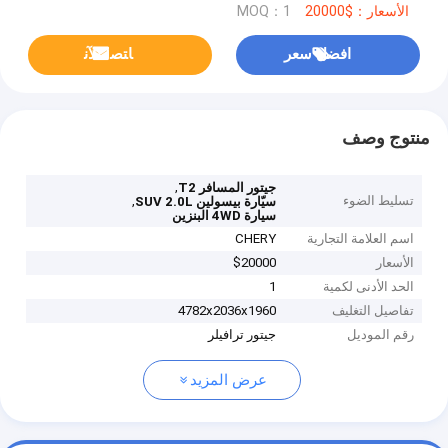
الأسعار：$20000
MOQ：1
افضل سعر
ﺎﺘﺼﻟ ﺍﻶﻧ
منتوج وصف
,
جيتور المسافر T2
تسليط الضوء
,
سيّارة بيسولين SUV 2.0L
سيارة 4WD البنزين
اسم العلامة التجارية
CHERY
الأسعار
$20000
الحد الأدنى لكمية
1
تفاصيل التغليف
4782x2036x1960
رقم الموديل
جيتور ترافيلر
عرض المزيد